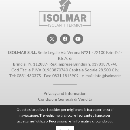
ISOLMAR S.R.L.
Sede Legale Via Verona N°21 - 72100 Brindisi -
R.E.A. di
Brindisi: N. 112887- Reg.Imprese Brindisi n. 01983870740
Cod.Fisc. e P.IVA 01983870740 Capitale Sociale 28.500 € i.v.
Tel:
0831 430375
- Fax: 0831 1815909 - e-mail:
info@isolmar.it
Privacy and Information
Condizioni Generali di Vendita
Questo sito utilizza i cookies per migliorare la tua esperienza di
navigazione. Ti preghiamo di cliccare il pulsante a fianco per
accettarne l'utilizzo. Puoi visionare l’informativa
cliccando qui
.