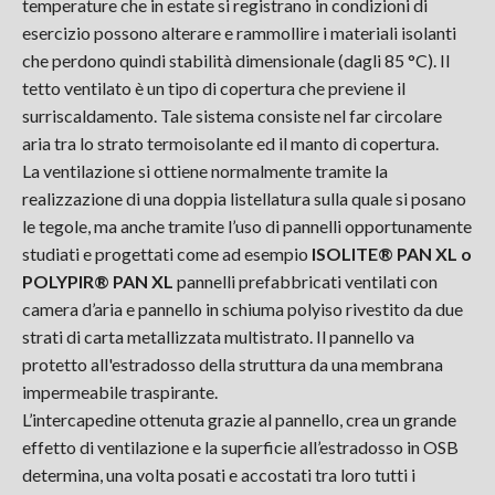
temperature che in estate si registrano in condizioni di
esercizio possono alterare e rammollire i materiali isolanti
che perdono quindi stabilità dimensionale (dagli 85 °C). Il
tetto ventilato è un tipo di copertura che previene il
surriscaldamento. Tale sistema consiste nel far circolare
aria tra lo strato termoisolante ed il manto di copertura.
La ventilazione si ottiene normalmente tramite la
realizzazione di una doppia listellatura sulla quale si posano
le tegole, ma anche tramite l’uso di pannelli opportunamente
studiati e progettati come ad esempio
ISOLITE® PAN XL o
POLYPIR® PAN XL
pannelli prefabbricati ventilati con
camera d’aria e pannello in schiuma polyiso rivestito da due
strati di carta metallizzata multistrato. Il pannello va
protetto all'estradosso della struttura da una membrana
impermeabile traspirante.
L’intercapedine ottenuta grazie al pannello, crea un grande
effetto di ventilazione e la superficie all’estradosso in OSB
determina, una volta posati e accostati tra loro tutti i