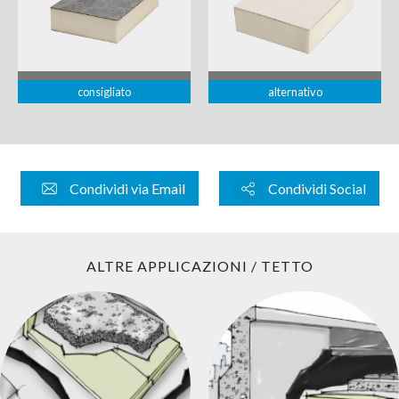
consigliato
alternativo
Condividi via Email
Condividi Social
ALTRE APPLICAZIONI / TETTO