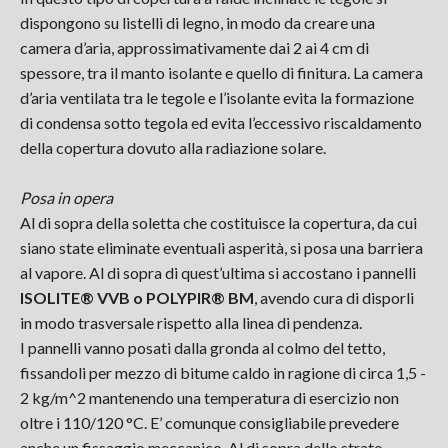
dispongono su listelli di legno, in modo da creare una
camera d’aria, approssimativamente dai 2 ai 4 cm di
spessore, tra il manto isolante e quello di finitura. La camera
d’aria ventilata tra le tegole e l’isolante evita la formazione
di condensa sotto tegola ed evita l’eccessivo riscaldamento
della copertura dovuto alla radiazione solare.
Posa in opera
Al di sopra della soletta che costituisce la copertura, da cui
siano state eliminate eventuali asperità, si posa una barriera
al vapore. Al di sopra di quest’ultima si accostano i pannelli
ISOLITE® VVB o POLYPIR® BM
, avendo cura di disporli
in modo trasversale rispetto alla linea di pendenza.
I pannelli vanno posati dalla gronda al colmo del tetto,
fissandoli per mezzo di bitume caldo in ragione di circa 1,5 -
2 kg/m^2 mantenendo una temperatura di esercizio non
oltre i 110/120 °C. E’ comunque consigliabile prevedere
anche un fissaggio meccanico. Al di sopra dello strato