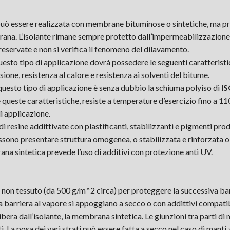
 può essere realizzata con membrane bituminose o sintetiche, ma p
na. L’isolante rimane sempre protetto dall’impermeabilizzazione, 
eservate e non si verifica il fenomeno del dilavamento.
n questo tipo di applicazione dovrà possedere le seguenti caratteristi
one, resistenza al calore e resistenza ai solventi del bitume.
 questo tipo di applicazione è senza dubbio la schiuma polyiso di
I
e queste caratteristiche, resiste a temperature d’esercizio fino a 
di applicazione.
di resine addittivate con plastificanti, stabilizzanti e pigmenti pr
sono presentare struttura omogenea, o stabilizzata e rinforzata o
ana sintetica prevede l’uso di additivi con protezione anti UV.
o non tessuto (da 500 g/m^2 circa) per proteggere la successiva bar
la barriera al vapore si appoggiano a secco o con addittivi compatibi
 libera dall’isolante, la membrana sintetica. Le giunzioni tra parti 
. La posa dei vari strati può essere fatta a secco nel caso di manti z