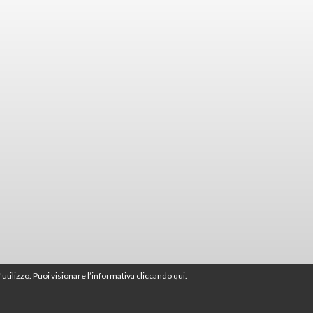
'utilizzo. Puoi visionare l’informativa
cliccando qui
.