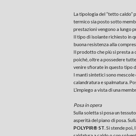
La tipologia del “tetto caldo”
termico sia posto sotto membra
prestazioni vengono a lungo pr
Il tipo di isolante richiesto i
buona resistenza alla compressi
Il prodotto che più si presta a
poiché, oltre a possedere tutt
venire sfiorate in questo tipo 
I manti sintetici sono mescole 
calandratura e spalmatura. Pos
L’impiego a vista di una membr
Posa in opera
Sulla soletta si posa un tessut
asperità del piano di posa. Sul
POLYPIR® ST
. Si stende poi,
saldatura a caldo o con solventi