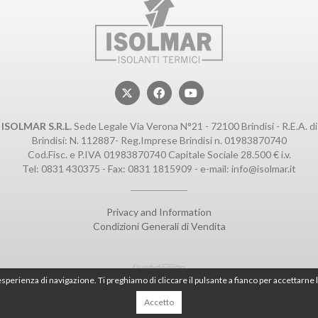
ISOLMAR S.R.L.
Sede Legale Via Verona N°21 - 72100 Brindisi - R.E.A. di
Brindisi: N. 112887- Reg.Imprese Brindisi n. 01983870740
Cod.Fisc. e P.IVA 01983870740 Capitale Sociale 28.500 € i.v.
Tel:
0831 430375
- Fax: 0831 1815909 - e-mail:
info@isolmar.it
Privacy and Information
Condizioni Generali di Vendita
esperienza di navigazione. Ti preghiamo di cliccare il pulsante a fianco per accettarne l
Accetto