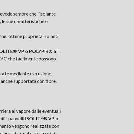
revede sempre che l’isolante
le sue caratteristiche e
che: ottime proprietà isolanti,
SOLITE® VP o POLYPIR® ST
,
110°C che facilmente possono
odotte mediante estrusione,
 anche supportata con fibre.
riera al vapore dalle eventuali
li i pannelli
ISOLITE® VP o
di manto vengono realizzate con
avorrati o, nel caso in cui sia