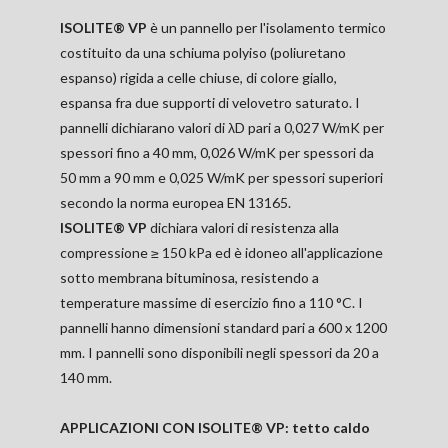
ISOLITE® VP
è un pannello per l'isolamento termico
costituito da una schiuma polyiso (poliuretano
espanso) rigida a celle chiuse, di colore giallo,
espansa fra due supporti di velovetro saturato. I
pannelli dichiarano valori di λD pari a 0,027 W/mK per
spessori fino a 40 mm, 0,026 W/mK per spessori da
50 mm a 90 mm e 0,025 W/mK per spessori superiori
secondo la norma europea EN 13165.
ISOLITE® VP
dichiara valori di resistenza alla
compressione ≥ 150 kPa ed è idoneo all'applicazione
sotto membrana bituminosa, resistendo a
temperature massime di esercizio fino a 110 °C. I
pannelli hanno dimensioni standard pari a 600 x 1200
mm. I pannelli sono disponibili negli spessori da 20 a
140 mm.
APPLICAZIONI CON ISOLITE® VP: tetto caldo